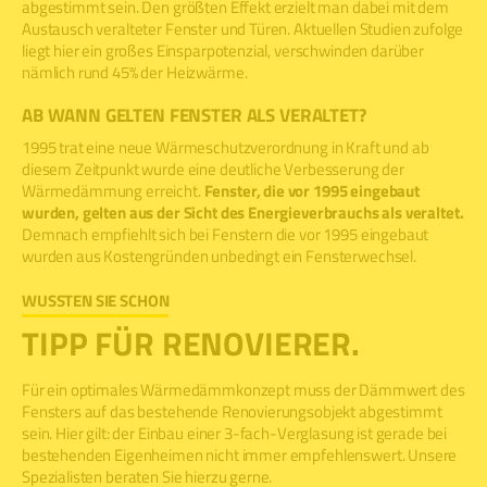
abgestimmt sein. Den größten Effekt erzielt man dabei mit dem
Austausch veralteter Fenster und Türen. Aktuellen Studien zufolge
liegt hier ein großes Einsparpotenzial, verschwinden darüber
nämlich rund 45% der Heizwärme.
AB WANN GELTEN FENSTER ALS VERALTET?
1995 trat eine neue Wärmeschutzverordnung in Kraft und ab
diesem Zeitpunkt wurde eine deutliche Verbesserung der
Wärmedämmung erreicht.
Fenster, die vor 1995 eingebaut
wurden, gelten aus der Sicht des Energieverbrauchs als veraltet.
Demnach empfiehlt sich bei Fenstern die vor 1995 eingebaut
wurden aus Kostengründen unbedingt ein Fensterwechsel.
WUSSTEN SIE SCHON
TIPP FÜR RENOVIERER.
Für ein optimales Wärmedämmkonzept muss der Dämmwert des
Fensters auf das bestehende Renovierungsobjekt abgestimmt
sein. Hier gilt: der Einbau einer 3-fach-Verglasung ist gerade bei
bestehenden Eigenheimen nicht immer empfehlenswert. Unsere
Spezialisten beraten Sie hierzu gerne.