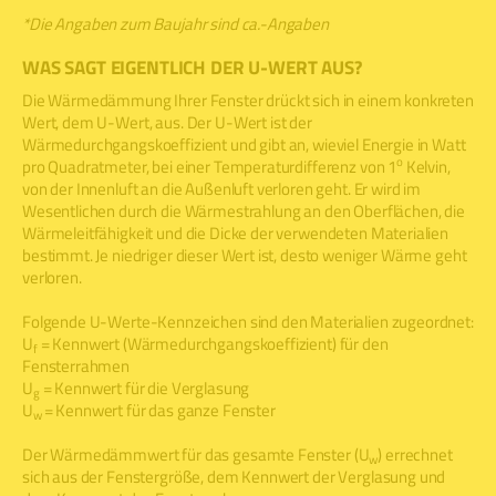
*Die Angaben zum Baujahr sind ca.-Angaben
WAS SAGT EIGENTLICH DER U-WERT AUS?
Die Wärmedämmung Ihrer Fenster drückt sich in einem konkreten
Wert, dem U-Wert, aus. Der U-Wert ist der
Wärmedurchgangskoeffizient und gibt an, wieviel Energie in Watt
o
pro Quadratmeter, bei einer Temperaturdifferenz von 1
Kelvin,
von der Innenluft an die Außenluft verloren geht. Er wird im
Wesentlichen durch die Wärmestrahlung an den Oberflächen, die
Wärmeleitfähigkeit und die Dicke der verwendeten Materialien
bestimmt. Je niedriger dieser Wert ist, desto weniger Wärme geht
verloren.
Folgende U-Werte-Kennzeichen sind den Materialien zugeordnet:
U
= Kennwert (Wärmedurchgangskoeffizient) für den
f
Fensterrahmen
U
= Kennwert für die Verglasung
g
U
= Kennwert für das ganze Fenster
w
Der Wärmedämmwert für das gesamte Fenster (U
) errechnet
w
sich aus der Fenstergröße, dem Kennwert der Verglasung und