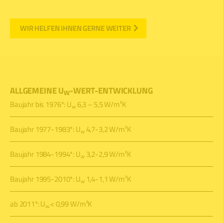
WIR HELFEN IHNEN GERNE WEITER
ALLGEMEINE U
-WERT-ENTWICKLUNG
W
Baujahr bis 1976*: U
6,3 – 5,5 W/m²K
w
Baujahr 1977-1983*: U
4,7-3,2 W/m²K
w
Baujahr 1984-1994*: U
3,2-2,9 W/m²K
w
Baujahr 1995-2010*: U
1,4-1,1 W/m²K
w
ab 2011*: U
< 0,99 W/m²K
w