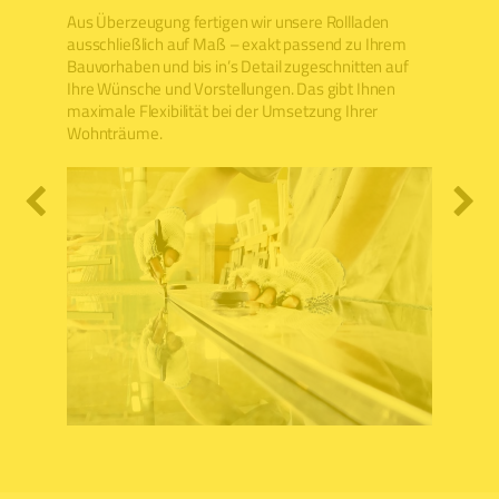
 zum
Aus Überzeugung fertigen wir unsere Rollladen
Wir stehe
ich
ausschließlich auf Maß – exakt passend zu Ihrem
zuverläss
ner
Bauvorhaben und bis in’s Detail zugeschnitten auf
Rollladen
g und
Ihre Wünsche und Vorstellungen. Das gibt Ihnen
erhalten S
maximale Flexibilität bei der Umsetzung Ihrer
perfecta Q
Wohnträume.