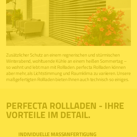
Zusätzlicher Schutz an einem regnerischen und stürmischen
Winterabend, wohltuende Kühle an einem heißen Sommertag –
so wohnt und lebt man mit Rollladen. perfecta Rollladen können
aber mehr, als Lichtstimmung und Raumklima zu variieren. Unsere
maßgefertigten Rollladen bieten Ihnen auch technisch so einiges.
PERFECTA ROLLLADEN - IHRE
VORTEILE IM DETAIL.
INDIVIDUELLE MASSANFERTIGUNG
PRODUK